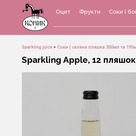
Оцет
Фрукти
Соки ( бо
Sparkling juice
>
Соки ( скляна пляшка 300мл та 195м
Sparkling Apple, 12 пляшок