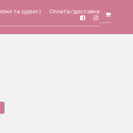
00мл та 195мл )
Оплата/доставка