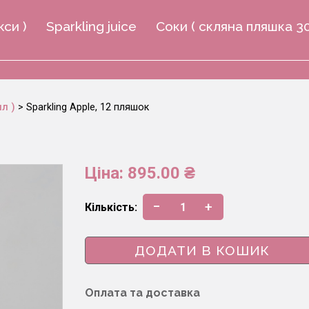
кси )
Sparkling juice
Соки ( скляна пляшка 3
л )
> Sparkling Apple, 12 пляшок
Ціна: 895.00 ₴
−
+
Кількість:
1
ДОДАТИ В КОШИК
Оплата та доставка