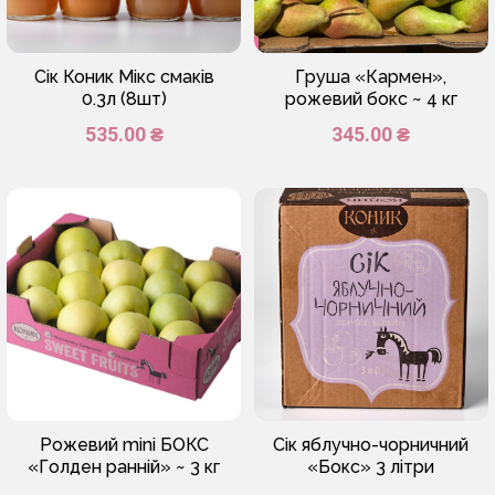
Сік Коник Мікс смаків
Груша «Кармен»,
0.3л (8шт)
рожевий бокс ~ 4 кг
535.00 ₴
345.00 ₴
Рожевий mini БОКС
Сік яблучно-чорничний
«Голден ранній» ~ 3 кг
«Бокс» 3 літри