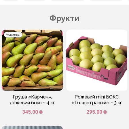
Фрукти
Новинка!
Груша «Кармен»,
Рожевий mini БОКС
рожевий бокс ~ 4 кг
«Голден ранній» ~ 3 кг
345.00 ₴
295.00 ₴