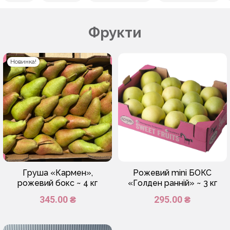
Фрукти
Новинка!
Груша «Кармен»,
Рожевий mini БОКС
рожевий бокс ~ 4 кг
«Голден ранній» ~ 3 кг
345.00 ₴
295.00 ₴