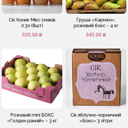
Сік Коник Мікс смаків
Груша «Кармен»,
0.3л (8шт)
рожевий бокс ~ 4 кг
535.00 ₴
345.00 ₴
Рожевий mini БОКС
Сік яблучно-чорничний
«Голден ранній» ~ 3 кг
«Бокс» 3 літри